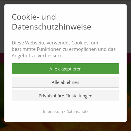
Cookie- und
Datenschutzhinweise
0157 37803807
almut.handwerk@gmail.com
Diese Webseite verwendet Cookies, um
bestimmte Funktionen zu ermöglichen und das
Angebot zu verbessern.
Alle akzeptieren
Alle ablehnen
Privatsphäre-Einstellungen
Impressum
Datenschutz